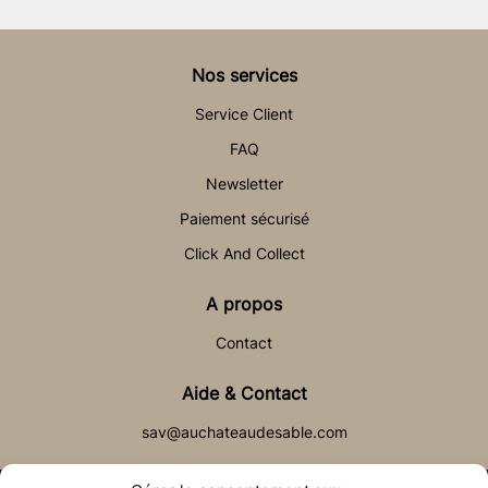
Nos services
Service Client
FAQ
Newsletter
Paiement sécurisé
Click And Collect
A propos
Contact
Aide & Contact
sav@auchateaudesable.com