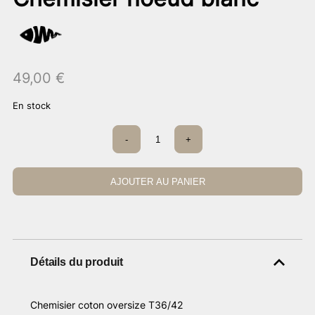
49,00
€
En stock
quantité
-
+
de
Chemisier
noeud
blanc
AJOUTER AU PANIER
Détails du produit
Chemisier coton oversize T36/42