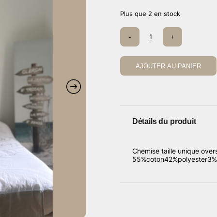
Plus que 2 en stock
quantité
-
+
de
Chemise
rayée
cravate
AJOUTER AU PANIER
Détails du produit
Chemise taille unique over
55%coton42%polyester3