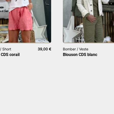
/ Short
39,00
€
Bomber / Veste
n CDS corail
Blouson CDS blanc