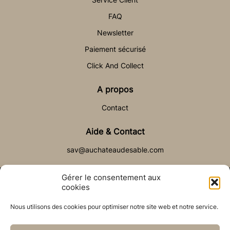
FAQ
Newsletter
Paiement sécurisé
Click And Collect
A propos
Contact
Aide & Contact
sav@auchateaudesable.com
Gérer le consentement aux
cookies
Nous utilisons des cookies pour optimiser notre site web et notre service.
© Château de Sable 2021
Politique de cookies (UE)
CGV
Réalisé par l’agence web :
PixelsAgency.fr