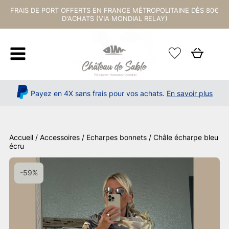
FRAIS DE PORT OFFERTS EN FRANCE MÉTROPOLITAINE DÈS 80€
D'ACHATS (VIA MONDIAL RELAY)
Payez en 4X sans frais pour vos achats.
En savoir plus
Accueil
/
Accessoires
/
Echarpes bonnets
/ Châle écharpe bleu
écru
-59%