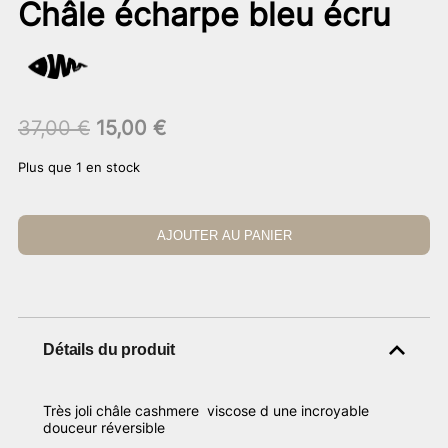
Châle écharpe bleu écru
Le
Le
37,00
€
15,00
€
prix
prix
Plus que 1 en stock
initial
actuel
était :
est :
37,00 €.
15,00 €.
AJOUTER AU PANIER
Détails du produit
Très joli châle cashmere viscose d une incroyable
douceur réversible