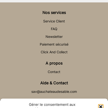
Nos services
Service Client
FAQ
Newsletter
Paiement sécurisé
Click And Collect
A propos
Contact
Aide & Contact
sav@auchateaudesable.com
Gérer le consentement aux