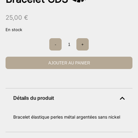
25,00
€
En stock
quantité
-
+
de
Bracelet
CDS
AJOUTER AU PANIER
Détails du produit
Bracelet élastique perles métal argentées sans nickel