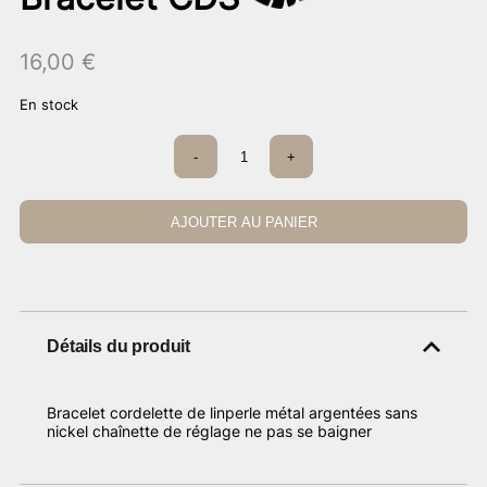
16,00
€
En stock
quantité
-
+
de
Bracelet
CDS
AJOUTER AU PANIER
Détails du produit
Bracelet cordelette de linperle métal argentées sans
nickel chaînette de réglage ne pas se baigner