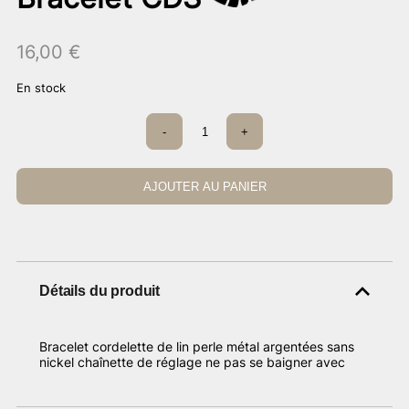
16,00
€
En stock
quantité
-
+
de
Bracelet
CDS
AJOUTER AU PANIER
Détails du produit
Bracelet cordelette de lin perle métal argentées sans
nickel chaînette de réglage ne pas se baigner avec