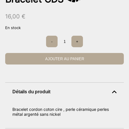
16,00
€
En stock
quantité
-
+
de
Bracelet
CDS
AJOUTER AU PANIER
Détails du produit
Bracelet cordon coton cire , perle céramique perles
métal argenté sans nickel