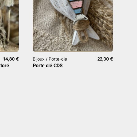
14,80
€
Bijoux / Porte-clé
22,00
€
 doré
Porte clé CDS