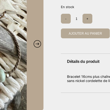
En stock
quantité
-
+
de
Bracelet
CDS
AJOUTER AU PANIER
Détails du produit
Bracelet 16cms plus chaîn
sans nickel cordelette de l