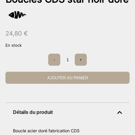
24,80
€
En stock
quantité
-
+
de
Boucles
CDS
star
AJOUTER AU PANIER
noir
doré
Détails du produit
Boucle acier doré fabrication CDS