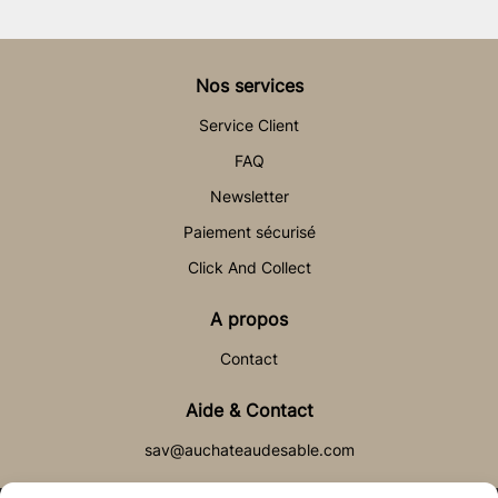
Nos services
Service Client
FAQ
Newsletter
Paiement sécurisé
Click And Collect
A propos
Contact
Aide & Contact
sav@auchateaudesable.com