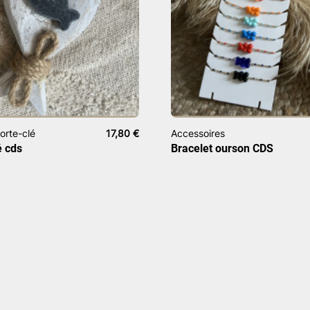
Porte-clé
17,80
€
Accessoires
é cds
Bracelet ourson CDS