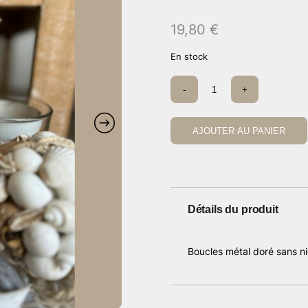
19,80
€
En stock
quantité
-
+
de
Boucles
CDS
sequins
AJOUTER AU PANIER
pailletés
Détails du produit
Boucles métal doré sans ni