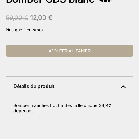
Le
Le
59,00
€
12,00
€
prix
prix
Plus que 1 en stock
initial
actuel
était :
est :
59,00 €.
12,00 €.
AJOUTER AU PANIER
Détails du produit
Bomber manches bouffantes taille unique 38/42
deperlant