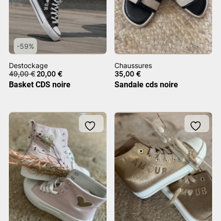
-59%
Destockage
Chaussures
Le
Le
49,00
€
20,00
€
35,00
€
prix
prix
Basket CDS noire
Sandale cds noire
initial
actuel
était :
est :
49,00 €.
20,00 €.